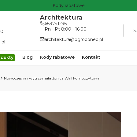
Kody rabatowe
Architektura
669741236
Pn - Pt 8:00 - 16:00
00
architektura@ogrodoneo.pl
.pl
Blog
Kody rabatowe
Kontakt
odukty
Nowoczesna i wytrzymała donica Wall kompozytowa