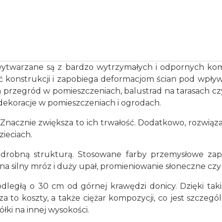
wytwarzane są z bardzo wytrzymałych i odpornych kom
ć konstrukcji i zapobiega deformacjom ścian pod wpły
 przegród w pomieszczeniach, balustrad na tarasach cz
 dekoracje w pomieszczeniach i ogrodach.
 Znacznie zwiększa to ich trwałość. Dodatkowo, rozwiąz
zieciach.
drobną strukturą. Stosowane farby przemysłowe zap
a silny mróz i duży upał, promieniowanie słoneczne czy
dległą o 30 cm od górnej krawędzi donicy. Dzięki ta
 to koszty, a także ciężar kompozycji, co jest szczegó
ki na innej wysokości.