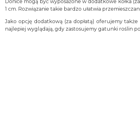
Donice mogą być wyposażone w dodatkowe kółka (za do
1 cm. Rozwiązanie takie bardzo ułatwia przemieszczani
Jako opcję dodatkową (za dopłatą) oferujemy także p
najlepiej wyglądają, gdy zastosujemy gatunki roślin pos
Donice:
Długość (cm)