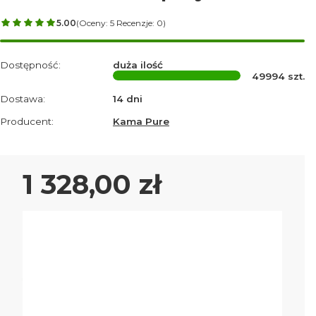
5.00
(Oceny: 5 Recenzje: 0)
Dostępność:
duża ilość
49994
szt.
Dostawa:
14 dni
Producent:
Kama Pure
Cena
1 328,00 zł
Wybierz wariant produktu:
Poszczególne warianty mogą różnić się ceną
*
Wymiary (cm)
Wybierz