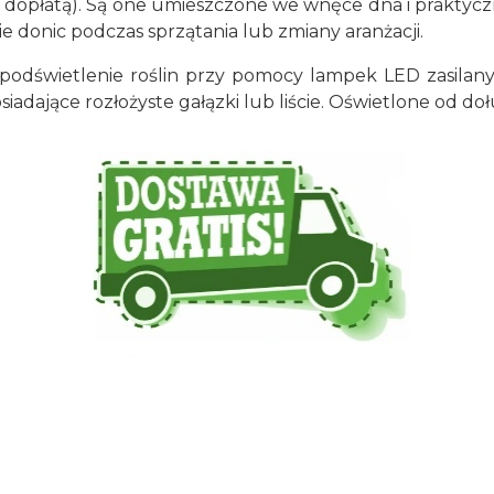
płatą). Są one umieszczone we wnęce dna i praktycznie
e donic podczas sprzątania lub zmiany aranżacji.
odświetlenie roślin przy pomocy lampek LED zasilanyc
iadające rozłożyste gałązki lub liście. Oświetlone od doł
70/70/70/90/70