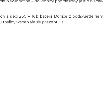
 niewidoczne – dół donicy podniesiony jest o niecały
h z sieci 230 V lub baterii. Donice z podświetleniem
u rośliny wspaniale się prezentują.