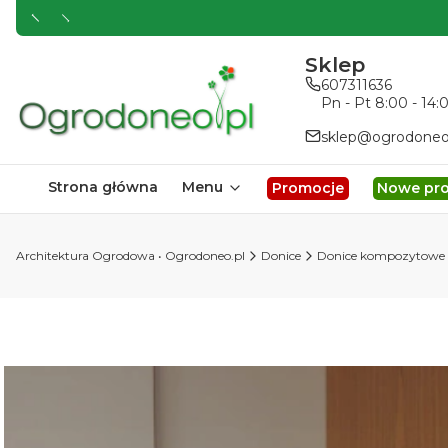
Sklep
607311636
Pn - Pt 8:00 - 14:
sklep@ogrodoneo
Strona główna
Menu
Promocje
Nowe pr
Architektura Ogrodowa • Ogrodoneo.pl
Donice
Donice kompozytowe