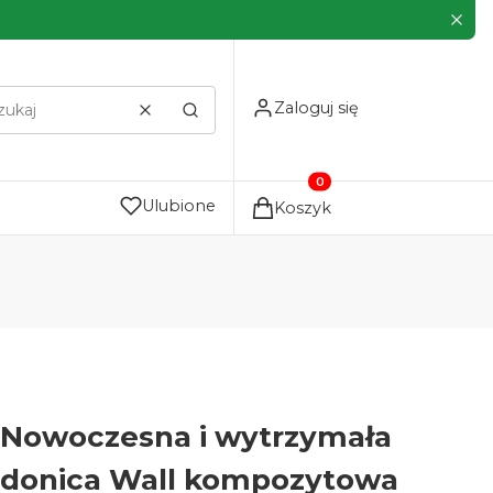
Zaloguj się
Wyczyść
Szukaj
Produkty w koszyku: 0. Zo
Ulubione
Koszyk
Nowoczesna i wytrzymała
donica Wall kompozytowa