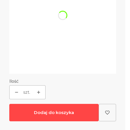
*
Kolor
Pokaż wszystkie kolory
Kółka do donicy
Opcjonalne
Wybierz
Podświetlenie roślin
Opcjonalne
Wybierz
Ilość
szt.
Dodaj do koszyka