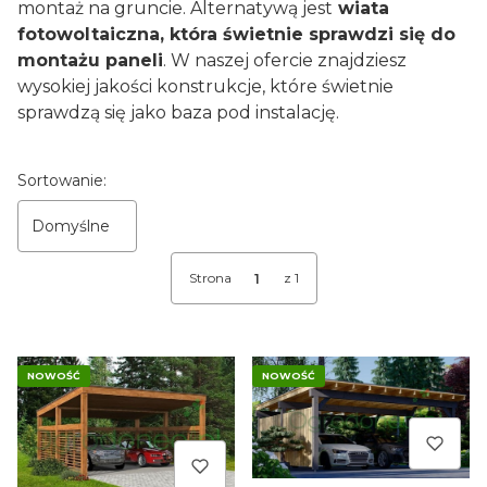
montaż na gruncie. Alternatywą jest
wiata
fotowoltaiczna, która świetnie sprawdzi się do
montażu paneli
. W naszej ofercie znajdziesz
wysokiej jakości konstrukcje, które świetnie
sprawdzą się jako baza pod instalację.
Lista produktów
Sortowanie:
Domyślne
Strona
z 1
NOWOŚĆ
NOWOŚĆ