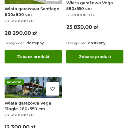
Wiata garażowa Vega
580x550 cm
Wiata garażowa Santiago
PRODUCENT
600x600 cm
OGRODONEO.PL
PRODUCENT
OGRODONEO.PL
Cena
25 830,00 zł
Cena
28 290,00 zł
Dostępność:
dostępny
Dostępność:
dostępny
Zobacz produkt
Zobacz produkt
NOWOŚĆ
Wiata garażowa Vega
Single 280x550 cm
PRODUCENT
OGRODONEO.PL
Cena
12 300,00 zł