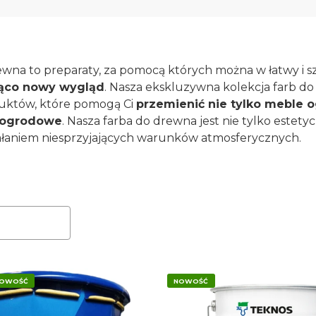
ewna to preparaty, za pomocą których można w łatwy i s
ąco nowy wygląd
. Nasza ekskluzywna kolekcja farb 
uktów, które pomogą Ci
przemienić nie tylko meble 
 ogrodowe
. Nasza farba do drewna jest nie tylko estety
iałaniem niesprzyjających warunków atmosferycznych.
duktów
OWOŚĆ
NOWOŚĆ