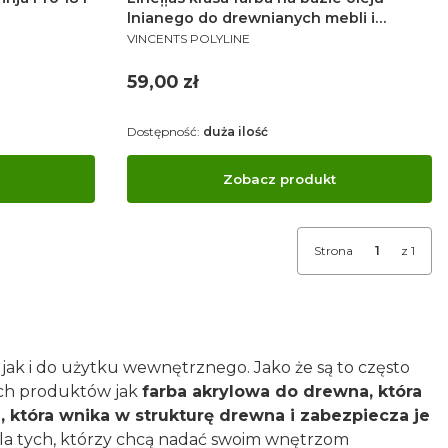
lnianego do drewnianych mebli i
PRODUCENT
elewacji
VINCENTS POLYLINE
Cena
59,00 zł
Dostępność:
duża ilość
Zobacz produkt
Strona
z 1
 jak i do użytku wewnętrznego. Jako że są to często
ich produktów jak
farba akrylowa do drewna, która
, która wnika w strukturę drewna i zabezpiecza je
dla tych, którzy chcą nadać swoim wnętrzom