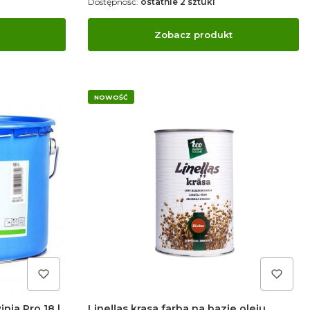
Dostępność:
ostatnie 2 sztuki
Zobacz produkt
NOWOŚĆ
nja Pro 18 l
Lineļļas krasa farba na bazie oleju