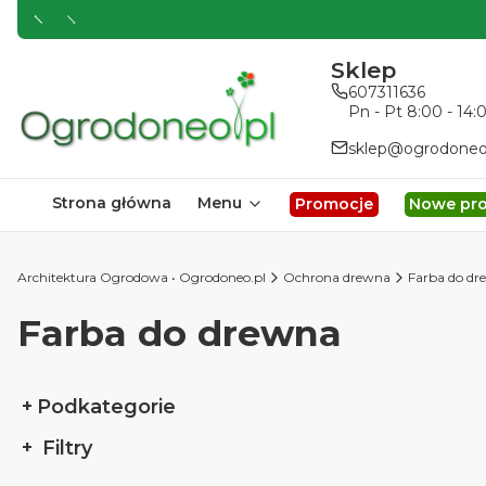
Sklep
607311636
Pn - Pt 8:00 - 14:
sklep@ogrodoneo
Strona główna
Menu
Promocje
Nowe pr
Architektura Ogrodowa • Ogrodoneo.pl
Ochrona drewna
Farba do dr
Farba do drewna
Podkategorie
Filtry