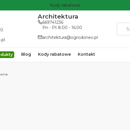
Kody rabatowe
Architektura
669741236
Pn - Pt 8:00 - 16:00
00
architektura@ogrodoneo.pl
.pl
Blog
Kody rabatowe
Kontakt
odukty
ewna