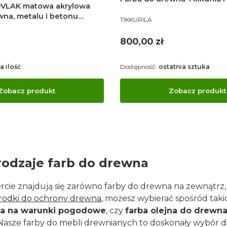
LOVLAK matowa akrylowa
wna, metalu i betonu
PRODUCENT
TIKKURILA
ca
Cena
800,00 zł
a ilość
Dostępność:
ostatnia sztuka
Zobacz produkt
Zobacz produkt
rodzaje farb do drewna
rcie znajdują się zarówno farby do drewna na zewnątrz,
rodki do ochrony drewna
, możesz wybierać spośród tak
na na warunki pogodowe
, czy
farba olejna do drewna
 Nasze farby do mebli drewnianych to doskonały wybór 