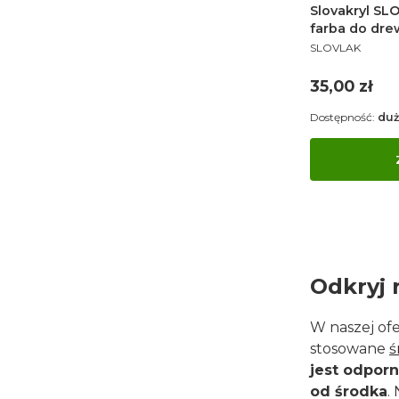
Slovakryl S
farba do dre
PRODUCENT
wodna kryją
SLOVLAK
Cena
35,00 zł
Dostępność:
duż
Odkryj 
W naszej ofe
stosowane
ś
jest odpor
od środka
.