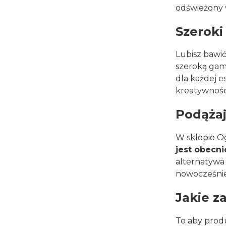
odświeżony 
Szeroki
Lubisz bawić
szeroką gam
dla każdej e
kreatywnoś
Podążaj
W sklepie O
jest obecn
alternatywa 
nowocześnie,
Jakie z
To aby prod