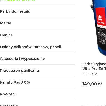
Farby do metalu
Meble
Donice
Osłony balkonów, tarasów, paneli
Akcesoria i wyposażenie
Farba kryjąc
Ultra Pro 30
Przestrzeń publiczna
PRODUCENT
TIKKURILA
Na raty PayU 0%
Cena
149,00 zł
Nowości
Promocje