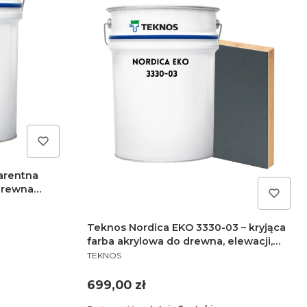
arentna
drewna
30-12
Teknos Nordica EKO 3330-03 – kryjąca
farba akrylowa do drewna, elewacji,
PRODUCENT
ogrodzeń i altan
TEKNOS
Cena
699,00 zł