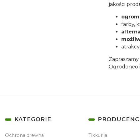
jakości prod
ogromn
farby, 
altern
możliw
atrakcy
Zapraszamy 
Ogrodoneo i
Linki w stopce
KATEGORIE
PRODUCENC
Ochrona drewna
Tikkurila