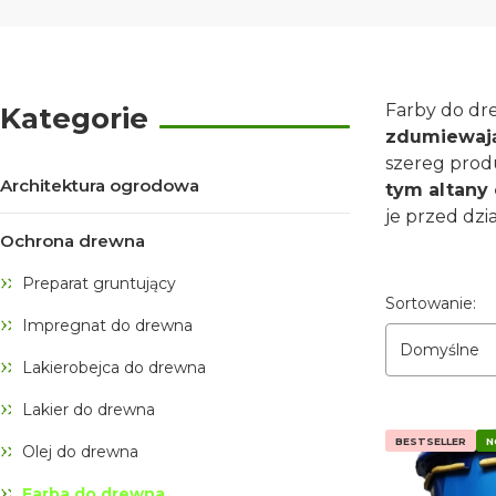
Koniec filtrów
Farby do dr
Kategorie
zdumiewaj
szereg prod
Architektura ogrodowa
tym altany
je przed dz
Ochrona drewna
Preparat gruntujący
Lista pro
Sortowanie:
Impregnat do drewna
Domyślne
Lakierobejca do drewna
Lakier do drewna
BESTSELLER
N
Olej do drewna
Farba do drewna