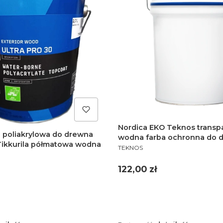
Nordica EKO Teknos transp
a poliakrylowa do drewna
wodna farba ochronna do 
 Tikkurila półmatowa wodna
PRODUCENT
półmatowe wykończenie 33
TEKNOS
Cena
122,00 zł