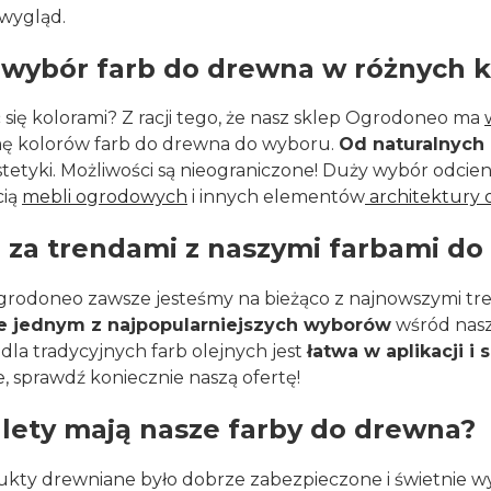
wygląd.
 wybór farb do drewna w różnych k
 się kolorami? Z racji tego, że nasz sklep Ogrodoneo ma
ę kolorów farb do drewna do wyboru.
Od naturalnych 
stetyki. Możliwości są nieograniczone! Duży wybór odcien
cią
mebli ogrodowych
i innych elementów
architektury
 za trendami z naszymi farbami d
grodoneo zawsze jesteśmy na bieżąco z najnowszymi tre
ie jednym z najpopularniejszych wyborów
wśród nasz
dla tradycyjnych farb olejnych jest
łatwa w aplikacji i
 sprawdź koniecznie naszą ofertę!
alety mają nasze farby do drewna?
ukty drewniane było dobrze zabezpieczone i świetnie wy