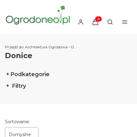
Produkty w koszyku
Otwórz wysz
Przejdź do:
Architektura Ogrodowa • Ogrodoneo.pl
Donice
Podkategorie
Filtry
Koniec filtrów
Lista produktów
Sortowanie:
Domyślne