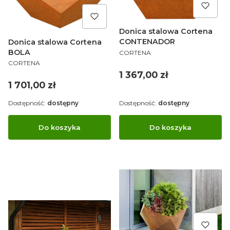
Donica stalowa Cortena
CONTENADOR
Donica stalowa Cortena
PRODUCENT
BOLA
CORTENA
PRODUCENT
CORTENA
Cena
1 367,00 zł
Cena
1 701,00 zł
Dostępność:
dostępny
Dostępność:
dostępny
Do koszyka
Do koszyka