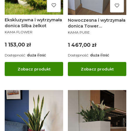
Ekskluzywna i wytrzymała
Nowoczesna i wytrzymała
donica Silba żelkot
donica Tower
PRODUCENT
PRODUCENT
kompozytowa
KAMA FLOWER
KAMA PURE
Cena
Cena
1 153,00 zł
1 467,00 zł
Dostępność:
duża ilość
Dostępność:
duża ilość
Zobacz produkt
Zobacz produkt