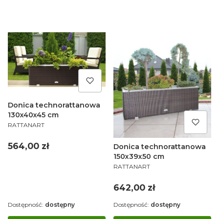
Donica technorattanowa
130x40x45 cm
PRODUCENT
RATTANART
Cena
564,00 zł
Donica technorattanowa
150x39x50 cm
PRODUCENT
RATTANART
Cena
642,00 zł
Dostępność:
dostępny
Dostępność:
dostępny