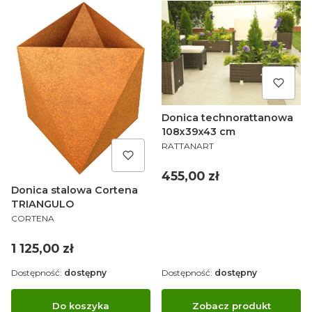
Donica technorattanowa
108x39x43 cm
PRODUCENT
RATTANART
Cena
455,00 zł
Donica stalowa Cortena
TRIANGULO
PRODUCENT
CORTENA
Cena
1 125,00 zł
Dostępność:
dostępny
Dostępność:
dostępny
Do koszyka
Zobacz produkt