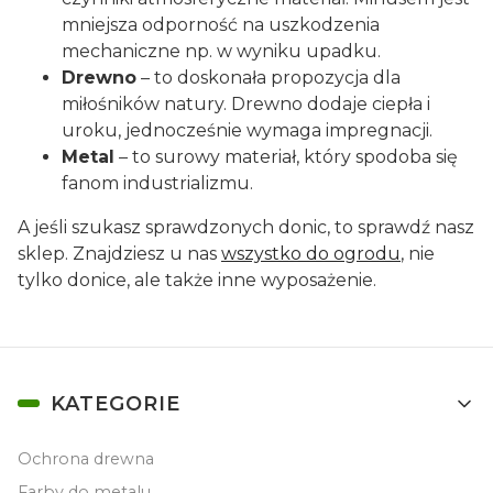
mniejsza odporność na uszkodzenia
mechaniczne np. w wyniku upadku.
Drewno
– to doskonała propozycja dla
miłośników natury. Drewno dodaje ciepła i
uroku, jednocześnie wymaga impregnacji.
Metal
– to surowy materiał, który spodoba się
fanom industrializmu.
A jeśli szukasz sprawdzonych donic, to sprawdź nasz
sklep. Znajdziesz u nas
wszystko do ogrodu
, nie
tylko donice, ale także inne wyposażenie.
Linki w stopce
KATEGORIE
Ochrona drewna
Farby do metalu