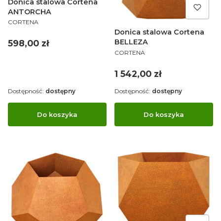
Donica stalowa Cortena
ANTORCHA
PRODUCENT
CORTENA
Donica stalowa Cortena
Cena
BELLEZA
598,00 zł
PRODUCENT
CORTENA
Cena
1 542,00 zł
Dostępność:
dostępny
Dostępność:
dostępny
Do koszyka
Do koszyka