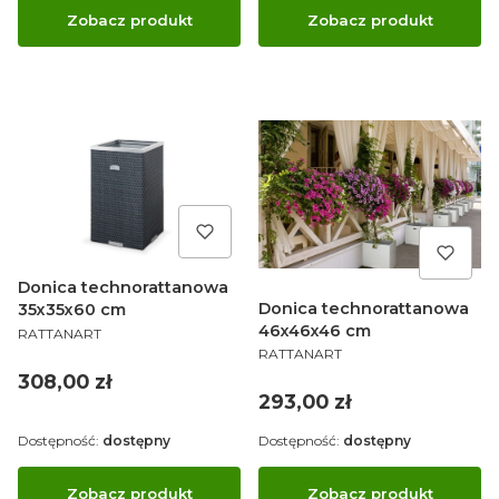
Zobacz produkt
Zobacz produkt
Donica technorattanowa
Donica technorattanowa
35x35x60 cm
PRODUCENT
46x46x46 cm
RATTANART
PRODUCENT
RATTANART
Cena
308,00 zł
Cena
293,00 zł
Dostępność:
dostępny
Dostępność:
dostępny
Zobacz produkt
Zobacz produkt