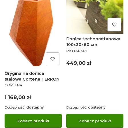
Donica technorattanowa
100x30x60 cm
PRODUCENT
RATTANART
Cena
449,00 zł
Oryginalna donica
stalowa Cortena TERRON
PRODUCENT
CORTENA
Cena
1 168,00 zł
Dostępność:
dostępny
Dostępność:
dostępny
Zobacz produkt
Zobacz produkt