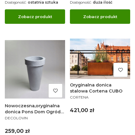
Dostępność:
ostatnia sztuka
Dostępność:
duża ilość
Zobacz produkt
Zobacz produkt
Oryginalna donica
stalowa Cortena CUBO
PRODUCENT
CORTENA
Nowoczesna,oryginalna
Cena
421,00 zł
donica Pons Dom Ogród
PRODUCENT
75 cm
DECOLOVIN
Cena
259,00 zł