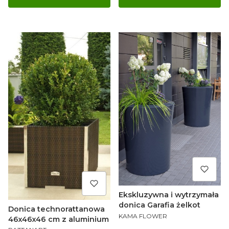
Ekskluzywna i wytrzymała
donica Garafia żelkot
Donica technorattanowa
PRODUCENT
KAMA FLOWER
46x46x46 cm z aluminium
PRODUCENT