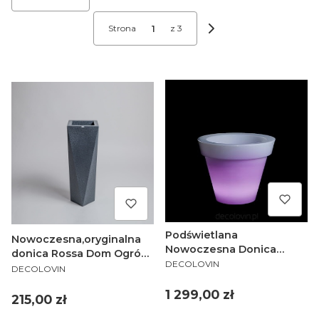
Strona
z 3
Następne produkty
Podświetlana
Nowoczesna,oryginalna
Nowoczesna Donica
donica Rossa Dom Ogród
PRODUCENT
Grande Dom Ogród
DECOLOVIN
PRODUCENT
77 cm Ciemny Marmurek
DECOLOVIN
Cena
1 299,00 zł
Cena
215,00 zł