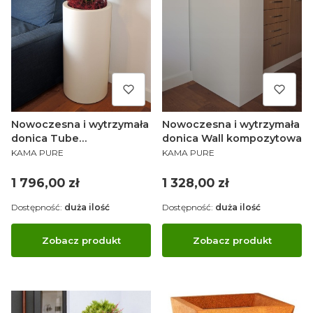
Nowoczesna i wytrzymała
Nowoczesna i wytrzymała
donica Tube
donica Wall kompozytowa
PRODUCENT
PRODUCENT
kompozytowa
KAMA PURE
KAMA PURE
Cena
Cena
1 796,00 zł
1 328,00 zł
Dostępność:
duża ilość
Dostępność:
duża ilość
Zobacz produkt
Zobacz produkt