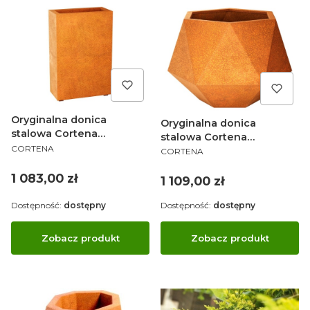
Oryginalna donica
Oryginalna donica
stalowa Cortena
stalowa Cortena
PRODUCENT
ESTRECHO
CORTENA
PRODUCENT
HEXAGON
CORTENA
Cena
1 083,00 zł
Cena
1 109,00 zł
Dostępność:
dostępny
Dostępność:
dostępny
Zobacz produkt
Zobacz produkt