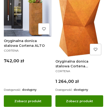
Oryginalna donica
stalowa Cortena ALTO
PRODUCENT
CORTENA
Cena
742,00 zł
Oryginalna donica
stalowa Cortena
PRODUCENT
AMPOLLETA
CORTENA
Cena
1 264,00 zł
Dostępność:
dostępny
Dostępność:
dostępny
Zobacz produkt
Zobacz produkt