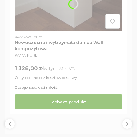
Kod produktu
KAMAWallpure
Nowoczesna i wytrzymała donica Wall
kompozytowa
PRODUCENT
KAMA PURE
Cena brutto
1 328,00 zł
w tym %s VAT
w tym
23%
VAT
Ceny podane bez kosztów dostawy.
Dostępność:
duża ilość
Zobacz produkt