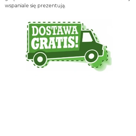
wspaniale się prezentują.
Donice:
Długość (cm)
60/80/100
Szerokość (cm)
60/80/100