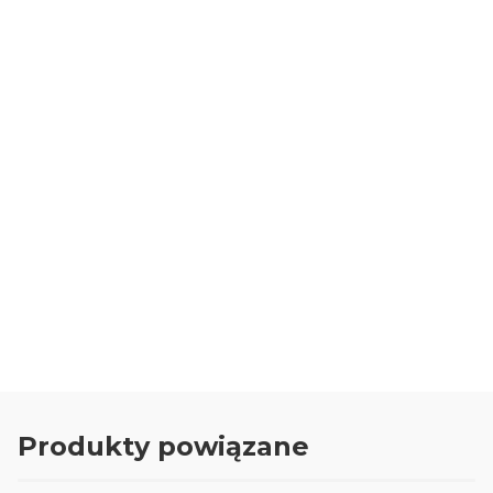
Wysokość (cm)
60/80/100
Pojemność donicy (l)
90/140/250
Materiał
Kompozyt
Kształt
Kwadratowy
Kraj produkcji
POLSKA
Oceń i opisz
5.00
Liczba ocen: 5
Produkty powiązane