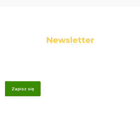
Newsletter
Podaj swój adres e-mail, jeżeli chcesz otrzymywać
informacje o nowościach i promocjach.
Zapisz się
Zapisując się, akceptujesz nasz
Regulamin
(w zakresie dotyczącym
Newslettera). Przetwarzanie danych odbywa się zgodnie z
Polityką
prywatności
.