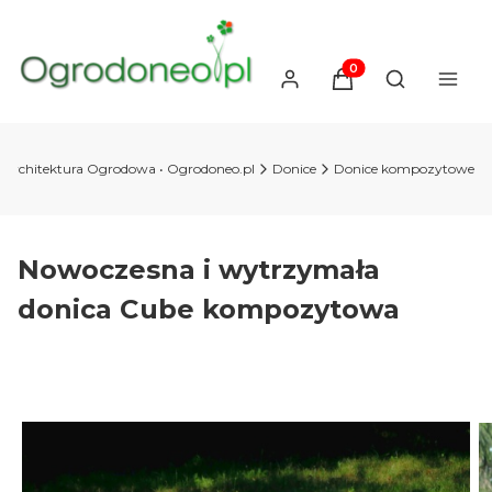
Produkty w koszyku
Otwórz wysz
Architektura Ogrodowa • Ogrodoneo.pl
Donice
Donice kompozytowe
Nowoczesna i wytrzymała
donica Cube kompozytowa