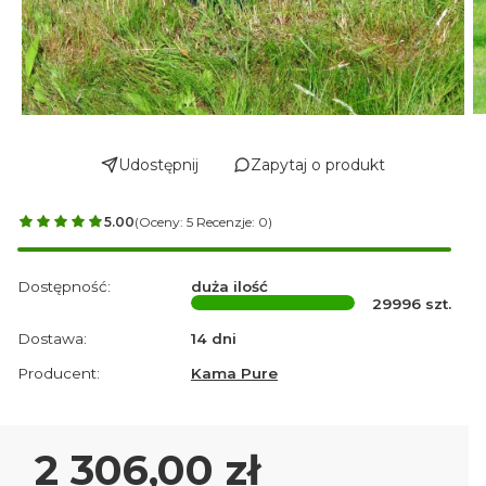
Udostępnij
Zapytaj o produkt
5.00
(Oceny: 5 Recenzje: 0)
Dostępność:
duża ilość
29996
szt.
Dostawa:
14 dni
Producent:
Kama Pure
Cena
2 306,00 zł