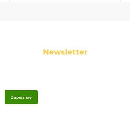
Newsletter
Podaj swój adres e-mail, jeżeli chcesz otrzymywać
informacje o nowościach i promocjach.
Zapisz się
Zapisując się, akceptujesz nasz
Regulamin
(w zakresie dotyczącym
Newslettera). Przetwarzanie danych odbywa się zgodnie z
Polityką
prywatności
.