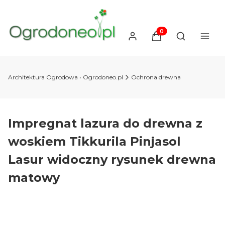
Produkty w koszyku
Otwórz wysz
Architektura Ogrodowa • Ogrodoneo.pl
Ochrona drewna
Impregnat lazura do drewna z
woskiem Tikkurila Pinjasol
Lasur widoczny rysunek drewna
matowy