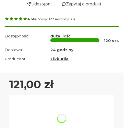
Udostępnij
Zapytaj o produkt
4.66
(Oceny: 122 Recenzje: 0)
Dostępność:
duża ilość
120
szt.
Dostawa:
24 godziny
Producent:
Tikkurila
Cena
121,00 zł
Wybierz wariant produktu:
Poszczególne warianty mogą różnić się ceną
*
Litry