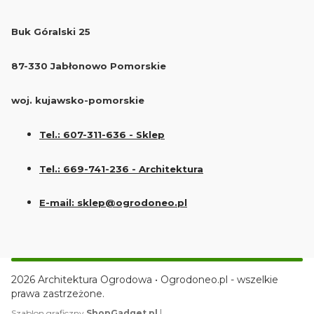
Buk Góralski 25
87-330 Jabłonowo Pomorskie
woj. kujawsko-pomorskie
Tel.: 607-311-636 - Sklep
Tel.: 669-741-236 - Architektura
E-mail: sklep@ogrodoneo.pl
2026 Architektura Ogrodowa • Ogrodoneo.pl - wszelkie
prawa zastrzeżone.
|
Szablon graficzny
ShopGadget.pl