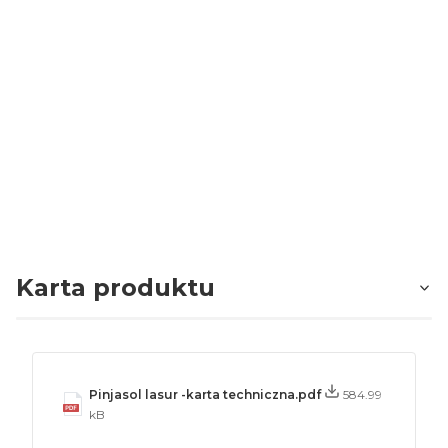
Rozcieńczalnik
Thinner 1050
4.66
Liczba ocen: 122
Oceń i opisz
Karta produktu
Pinjasol lasur -karta techniczna.pdf
584.99
kB