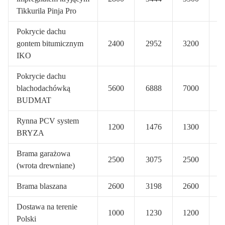
Tikkurila Pinja Pro
Pokrycie dachu
gontem bitumicznym
2400
2952
3200
3
IKO
Pokrycie dachu
blachodachówką
5600
6888
7000
8
BUDMAT
Rynna PCV system
1200
1476
1300
1
BRYZA
Brama garażowa
2500
3075
2500
3
(wrota drewniane)
Brama blaszana
2600
3198
2600
3
Dostawa na terenie
1000
1230
1200
1
Polski