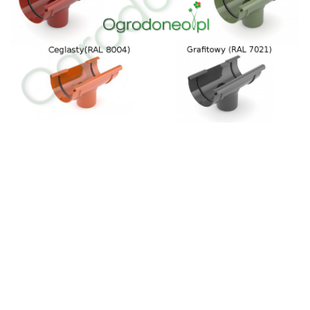
Garaze:
Ilość miejsc postojowych
Jedno
Powierzchnia [m kw.]
15 - 25
Konstrukcja
Drewniana
Kształt dachu
Dwuspadowy