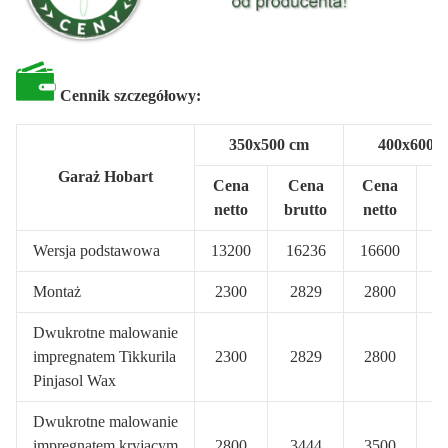
Cennik szczegółowy:
350x500 cm
400x600 
Garaż Hobart
Cena
Cena
Cena
C
netto
brutto
netto
br
Wersja podstawowa
13200
16236
16600
2
Montaż
2300
2829
2800
3
Dwukrotne malowanie
impregnatem Tikkurila
2300
2829
2800
3
Pinjasol Wax
Dwukrotne malowanie
impregnatem kryjącym
2800
3444
3500
4