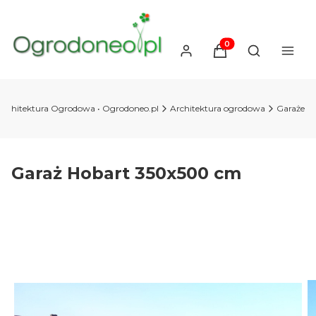
Produkty w koszyku
Otwórz wysz
Architektura Ogrodowa • Ogrodoneo.pl
Architektura ogrodowa
Garaże
Garaż Hobart 350x500 cm