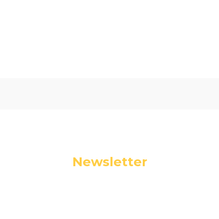
Oceń i opisz
5.00
Liczba ocen: 2
Newsletter
Podaj swój adres e-mail, jeżeli chcesz otrzymywać
informacje o nowościach i promocjach.