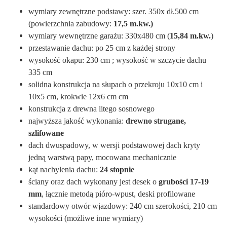
wymiary zewnętrzne podstawy: szer. 350x dł.500 cm
(powierzchnia zabudowy:
17,5 m.kw.)
wymiary wewnętrzne garażu: 330x480 cm (
15,84 m.kw.
)
przestawanie dachu: po 25 cm z każdej strony
wysokość okapu: 230 cm ; wysokość w szczycie dachu
335 cm
solidna konstrukcja na słupach o przekroju 10x10 cm i
10x5 cm, krokwie 12x6 cm cm
konstrukcja z drewna litego sosnowego
najwyższa jakość wykonania:
drewno strugane,
szlifowane
dach dwuspadowy, w wersji podstawowej dach kryty
jedną warstwą papy, mocowana mechanicznie
kąt nachylenia dachu:
24 stopnie
ściany oraz dach wykonany jest desek o
grubości 17-19
mm
, łącznie metodą pióro-wpust, deski profilowane
standardowy otwór wjazdowy: 240 cm szerokości, 210 cm
wysokości (możliwe inne wymiary)