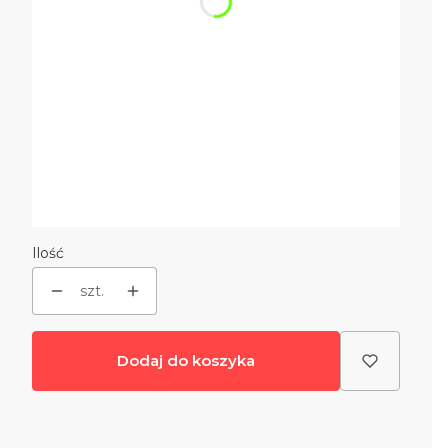
Pokrycie dachu
Opcjonalne
Wybierz
Orynnowanie (rynny PCV)
(+1 476,00 zł)
Opcjonalne
Brama garażowa
Opcjonalne
Wybierz
Ilość
szt.
Dodaj do koszyka