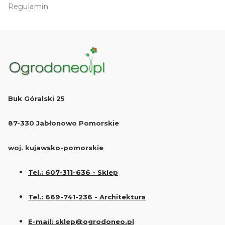
Regulamin
Buk Góralski 25
87-330 Jabłonowo Pomorskie
woj. kujawsko-pomorskie
Tel.: 607-311-636 - Sklep
Tel.: 669-741-236 - Architektura
E-mail: sklep@ogrodoneo.pl