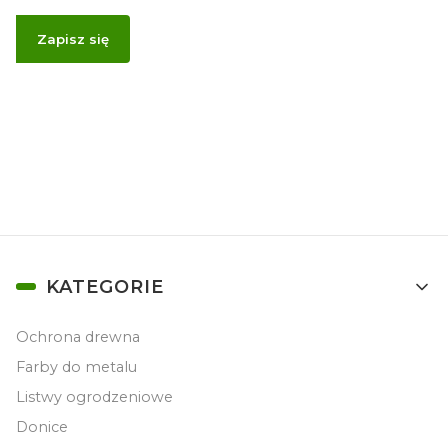
Zapisz się
Zapisując się, akceptujesz nasz
Regulamin
(w zakresie dotyczącym
Newslettera). Przetwarzanie danych odbywa się zgodnie z
Polityką
prywatności
.
Linki w stopce
KATEGORIE
Ochrona drewna
Farby do metalu
Listwy ogrodzeniowe
Donice