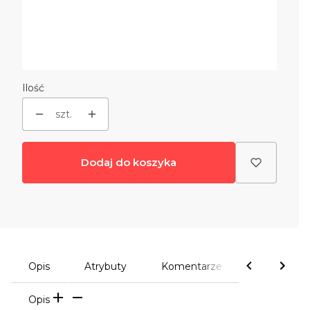
Pokrycie dachu gontem bitumicznym IKO
(+1 230,00 zł)
Opcjonalne
Orynnowanie PCV system BRYZA
(+664,00 zł)
Opcjonalne
Ilość
szt.
Dodaj do koszyka
Opis
Atrybuty
Komentarze
Opis