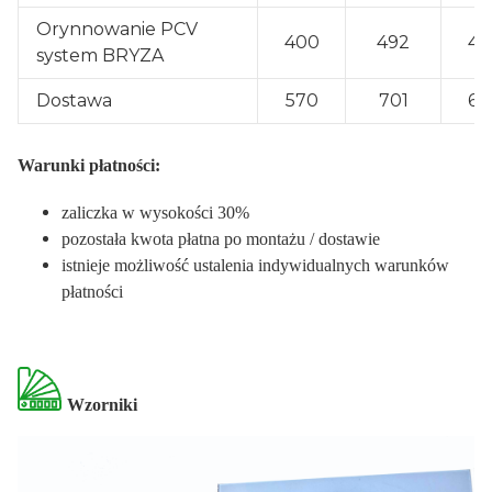
Orynnowanie PCV
400
492
48
system BRYZA
Dostawa
570
701
60
Warunki płatności:
zaliczka w wysokości 30%
pozostała kwota płatna po montażu / dostawie
istnieje możliwość ustalenia indywidualnych warunków
płatności
Wzorniki