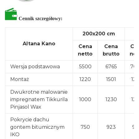
Cennik szczegółowy:
200x200 cm
2
Altana Kano
Cena
Cena
Ce
netto
brutto
net
Wersja podstawowa
5500
6765
70
Montaż
1220
1501
12
Dwukrotne malowanie
impregnatem Tikkurila
1000
1230
12
Pinjasol Wax
Pokrycie dachu
gontem bitumicznym
750
923
90
IKO