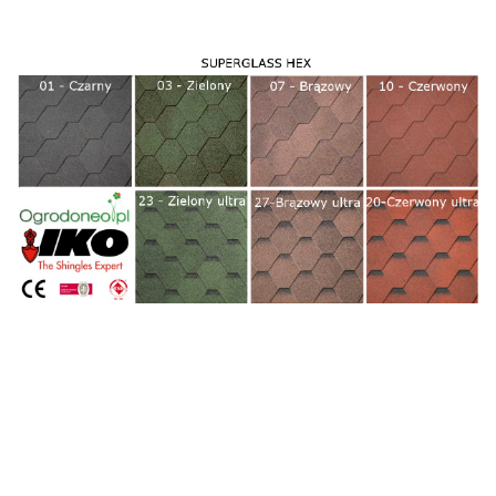
Domki:
Materiał wykonania
drewno
Dodatkowa drewutnia
Nie