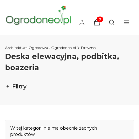
Produkty w koszyku
Otwórz wysz
Architektura Ogrodowa • Ogrodoneo.pl
Drewno
Deska elewacyjna, podbitka,
boazeria
Filtry
Koniec filtrów
Lista produktów
W tej kategorii nie ma obecnie żadnych
produktów