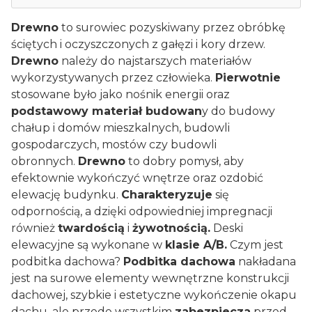
Drewno
to surowiec pozyskiwany przez obróbkę
ściętych i oczyszczonych z gałęzi i kory drzew.
Drewno
należy do najstarszych materiałów
wykorzystywanych przez człowieka.
Pierwotnie
stosowane było jako nośnik energii oraz
podstawowy materiał budowan
y do budowy
chałup i domów mieszkalnych, budowli
gospodarczych, mostów czy budowli
obronnych.
Drewno
to dobry pomysł, aby
efektownie wykończyć wnętrze oraz ozdobić
elewację budynku.
Charakteryzuje
się
odpornością, a dzięki odpowiedniej impregnacji
również
t
wardością
i
żywotnością.
Deski
elewacyjne są wykonane w
klasie A/B.
Czym jest
podbitka dachowa?
Podbitka dachowa
nakładana
jest na surowe elementy wewnętrzne konstrukcji
dachowej, szybkie i estetyczne wykończenie okapu
dachu, ale przede wszystkim
zabezpiecza
przed